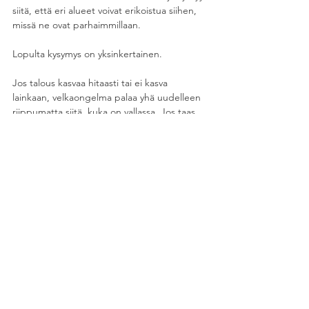
siitä, että eri alueet voivat erikoistua siihen, 
missä ne ovat parhaimmillaan.
Lopulta kysymys on yksinkertainen.
Jos talous kasvaa hitaasti tai ei kasva 
lainkaan, velkaongelma palaa yhä uudelleen 
riippumatta siitä, kuka on vallassa. Jos taas 
onnistumme nostamaan tuottavuutta, 
houkuttelemaan investointeja ja luomaan 
uutta kasvua, myös julkisen talouden 
ongelmat muuttuvat helpommin hallittaviksi.
Siksi Suomen tulevaisuuden tärkein 
talouskysymys ei ole se, mistä leikataan 
seuraavaksi.
Tärkein kysymys on, mistä syntyy seuraavan 
20 vuoden kasvu.
AJATUKSIA JA NÄKÖKULMIA