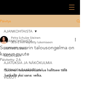
Päivitys
AJANKOHTAISTA
Petra Schulze Steinen
AJANKOHTAISTA
30.5.
2 min käytetty lukemiseen
Suomen suurin talousongelma on
TAPAHTUMAT
kasvun puute
MEDIASSA
Päivitetty:
2.6.
AJATUKSIA JA NÄKÖKULMIA
PETRASTA SANOTTUA
Suomen talouskeskustelua hallitsee tällä 
hetkellä yksi sana: velka.
VIDEOT