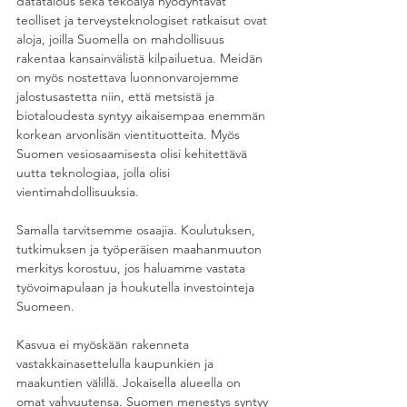
datatalous sekä tekoälyä hyödyntävät 
teolliset ja terveysteknologiset ratkaisut ovat 
aloja, joilla Suomella on mahdollisuus 
rakentaa kansainvälistä kilpailuetua. Meidän 
on myös nostettava luonnonvarojemme 
jalostusastetta niin, että metsistä ja 
biotaloudesta syntyy aikaisempaa enemmän 
korkean arvonlisän vientituotteita. Myös 
Suomen vesiosaamisesta olisi kehitettävä 
uutta teknologiaa, jolla olisi 
vientimahdollisuuksia.
Samalla tarvitsemme osaajia. Koulutuksen, 
tutkimuksen ja työperäisen maahanmuuton 
merkitys korostuu, jos haluamme vastata 
työvoimapulaan ja houkutella investointeja 
Suomeen.
Kasvua ei myöskään rakenneta 
vastakkainasettelulla kaupunkien ja 
maakuntien välillä. Jokaisella alueella on 
omat vahvuutensa. Suomen menestys syntyy 