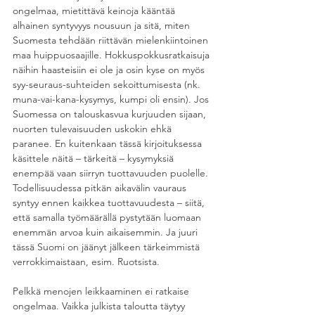
ongelmaa, mietittävä keinoja kääntää 
alhainen syntyvyys nousuun ja sitä, miten 
Suomesta tehdään riittävän mielenkiintoinen 
maa huippuosaajille. Hokkuspokkusratkaisuja 
näihin haasteisiin ei ole ja osin kyse on myös 
syy-seuraus-suhteiden sekoittumisesta (nk. 
muna-vai-kana-kysymys, kumpi oli ensin). Jos 
Suomessa on talouskasvua kurjuuden sijaan, 
nuorten tulevaisuuden uskokin ehkä 
paranee. En kuitenkaan tässä kirjoituksessa 
käsittele näitä – tärkeitä – kysymyksiä 
enempää vaan siirryn tuottavuuden puolelle. 
Todellisuudessa pitkän aikavälin vauraus 
syntyy ennen kaikkea tuottavuudesta – siitä, 
että samalla työmäärällä pystytään luomaan 
enemmän arvoa kuin aikaisemmin. Ja juuri 
tässä Suomi on jäänyt jälkeen tärkeimmistä 
verrokkimaistaan, esim. Ruotsista.
Pelkkä menojen leikkaaminen ei ratkaise 
ongelmaa. Vaikka julkista taloutta täytyy 