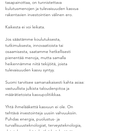
tasapainottaa, on tunnistettava 
kulutusmenojen ja tulevaisuuden kasvua 
rakentavien investointien välinen ero.
Kaikesta ei voi leikata.
Jos säästämme koulutuksesta, 
tutkimuksesta, innovaatioista tai 
osaamisesta, saatamme hetkellisesti 
pienentää menoja, mutta samalla 
heikennämme niitä tekijöitä, joista 
tulevaisuuden kasvu syntyy.
Suomi tarvitsee samanaikaisesti kahta asiaa: 
vastuullista julkista taloudenpitoa ja 
määrätietoista kasvupolitiikkaa.
Yhtä ihmelääkettä kasvuun ei ole. On 
tehtävä investointeja uusiin vahvuuksiin. 
Puhdas energia, puolustus- ja 
turvallisuusteknologiat, terveysteknologia, 