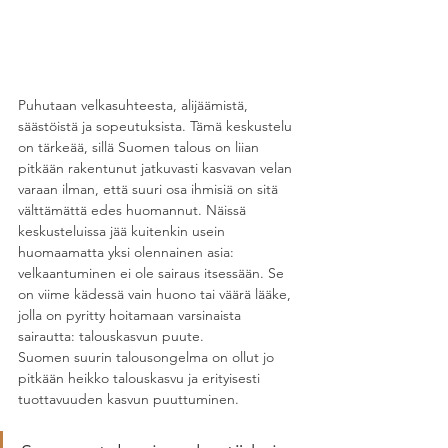
Puhutaan velkasuhteesta, alijäämistä, 
säästöistä ja sopeutuksista. Tämä keskustelu 
on tärkeää, sillä Suomen talous on liian 
pitkään rakentunut jatkuvasti kasvavan velan 
varaan ilman, että suuri osa ihmisiä on sitä 
välttämättä edes huomannut. Näissä 
keskusteluissa jää kuitenkin usein 
huomaamatta yksi olennainen asia: 
velkaantuminen ei ole sairaus itsessään. Se 
on viime kädessä vain huono tai väärä lääke, 
jolla on pyritty hoitamaan varsinaista 
sairautta: talouskasvun puute.
Suomen suurin talousongelma on ollut jo 
pitkään heikko talouskasvu ja erityisesti 
tuottavuuden kasvun puuttuminen.