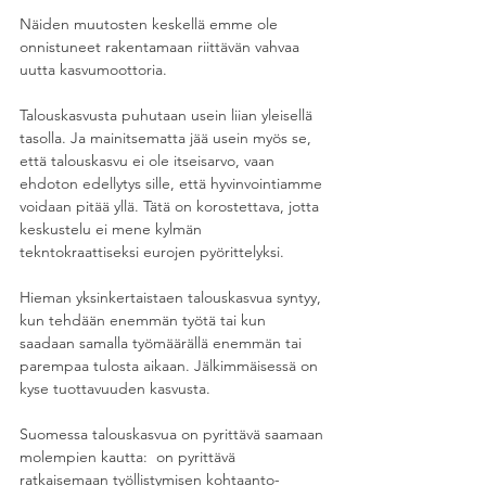
Näiden muutosten keskellä emme ole 
onnistuneet rakentamaan riittävän vahvaa 
uutta kasvumoottoria.
Talouskasvusta puhutaan usein liian yleisellä 
tasolla. Ja mainitsematta jää usein myös se, 
että talouskasvu ei ole itseisarvo, vaan 
ehdoton edellytys sille, että hyvinvointiamme 
voidaan pitää yllä. Tätä on korostettava, jotta 
keskustelu ei mene kylmän 
tekntokraattiseksi eurojen pyörittelyksi.
Hieman yksinkertaistaen talouskasvua syntyy, 
kun tehdään enemmän työtä tai kun 
saadaan samalla työmäärällä enemmän tai 
parempaa tulosta aikaan. Jälkimmäisessä on 
kyse tuottavuuden kasvusta.
Suomessa talouskasvua on pyrittävä saamaan 
molempien kautta:  on pyrittävä 
ratkaisemaan työllistymisen kohtaanto-