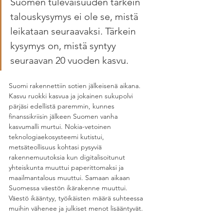
Suomen tulevaisuuden tärkein 
talouskysymys ei ole se, mistä 
leikataan seuraavaksi. Tärkein 
kysymys on, mistä syntyy 
seuraavan 20 vuoden kasvu.
Suomi rakennettiin sotien jälkeisenä aikana. 
Kasvu ruokki kasvua ja jokainen sukupolvi 
pärjäsi edellistä paremmin, kunnes 
finanssikriisin jälkeen Suomen vanha 
kasvumalli murtui. Nokia-vetoinen 
teknologiaekosysteemi kutistui, 
metsäteollisuus kohtasi pysyviä 
rakennemuutoksia kun digitalisoitunut 
yhteiskunta muuttui paperittomaksi ja 
maailmantalous muuttui. Samaan aikaan 
Suomessa väestön ikärakenne muuttui. 
Väestö ikääntyy, työikäisten määrä suhteessa 
muihin vähenee ja julkiset menot lisääntyvät.