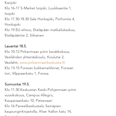
Karijoki 
Klo 16-17 S-Market Isojoki, Luukkaantie 1, 
Isojoki
Klo 17.30-18.30 Sale Honkajoki, Porhontie 4, 
Honkajoki
Klo 19 EU-ehtoo, Eteläpään matkailukeskus, 
Eteläpääntie 2, Siikainen 
Lauantai 18.5. 
Klo 10-12
Pirkanmaan piirin kevätkokous, 
Vesilahden yhtenäiskoulu, Koulutie 2, 
Vesilahti, 
www.pirkanmaankeskusta.fi/
Klo 13-15 Forssan kukkamarkkinat, Forssan 
tori, Vilppaankatu 1, Forssa
Sunnuntai 19.5. 
Klo 11.30 Keskustan Keski-Pohjanmaan piirin 
vuosikokous, Campus Allegro, 
Kauppiaankatu 10, Pietarsaari 
Klo 16 Paneelikeskustelu Seinäjoen 
kaupunginkirjastolla, Alvar Aallon katu 14, 