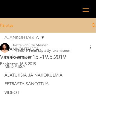
Päivitys
AJANKOHTAISTA
Petra Schulze Steinen
AJANKOHTAISTA
14.5.2019
1 min käytetty lukemiseen
Vaalikiertue 15.-19.5.2019
TAPAHTUMAT
Päivitetty:
16.5.2019
MEDIASSA
AJATUKSIA JA NÄKÖKULMIA
PETRASTA SANOTTUA
VIDEOT