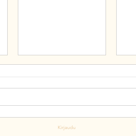
Petra Schulze Steinen tähtää
Liik
keskustan
tarjo
Kirjaudu
varapuheenjohtajaksi ja
viim
eduskuntavaaliehdokkaaksi.
arvioi