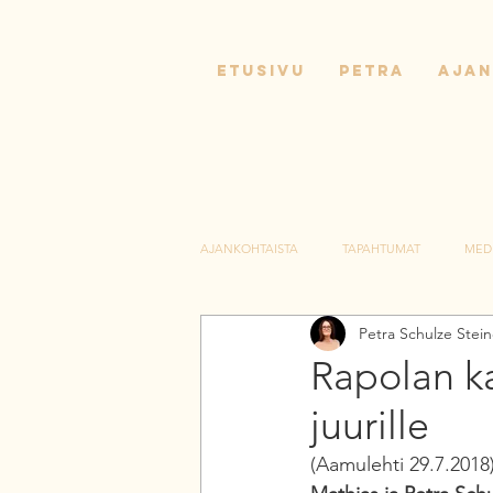
ETUSIVU
PETRA
AJAN
AJANKOHTAISTA
TAPAHTUMAT
MED
Petra Schulze Stei
Rapolan ka
juurille
(Aamulehti 29.7.2018