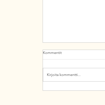
Kommentit
Kirjoita kommentti...
Keskustanaiset vaatii kahta
naista puoluejohtoon –
"Keskustan mielikuva on viime
vuosina muuttunut liian