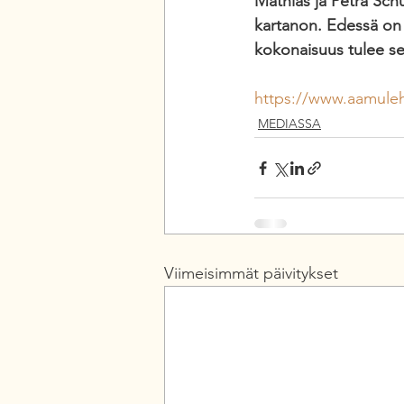
Mathias ja Petra Sch
kartanon. Edessä on p
kokonaisuus tulee sek
https://www.aamuleht
MEDIASSA
Viimeisimmät päivitykset