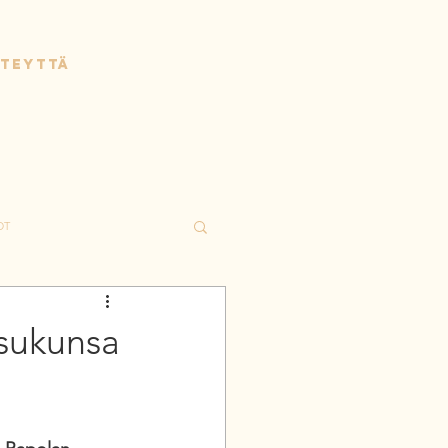
HTEYTTÄ
OT
 sukunsa