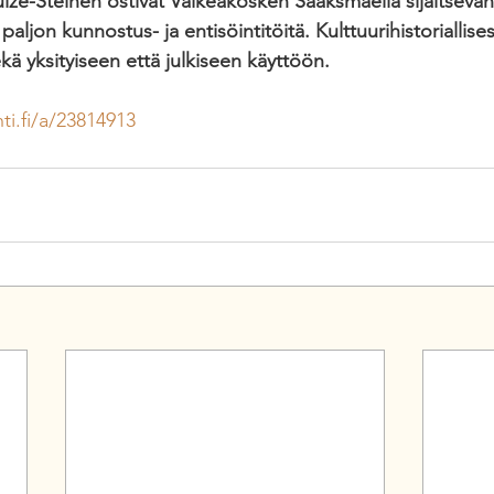
ulze-Steinen ostivat Valkeakosken Sääksmäellä sijaitseva
aljon kunnostus- ja entisöintitöitä. Kulttuurihistoriallises
ä yksityiseen että julkiseen käyttöön.
i.fi/a/23814913