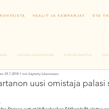
KOHTAISTA
VAALIT JA KAMPANJAT
OTA Y
IASSA
AJATUKSIA JA NÄKÖKULMIA
PETRASTA SANOTTUA
VIDE
nen
29.7.2018
1 min käytetty lukemiseen
rtanon uusi omistaja palasi
)