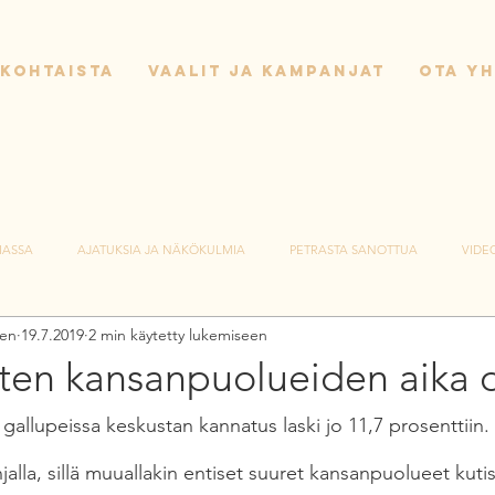
KOHTAISTA
VAALIT JA KAMPANJAT
OTA Y
IASSA
AJATUKSIA JA NÄKÖKULMIA
PETRASTA SANOTTUA
VIDE
nen
19.7.2019
2 min käytetty lukemiseen
ten kansanpuolueiden aika 
gallupeissa keskustan kannatus laski jo 11,7 prosenttiin.
njalla, sillä muuallakin entiset suuret kansanpuolueet kutis