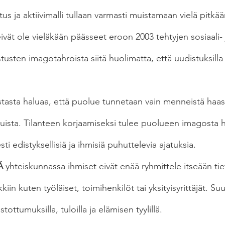
s ja aktiivimalli tullaan varmasti muistamaan vielä pitkää
ivät ole vieläkään päässeet eroon 2003 tehtyjen sosiaali- 
stusten imagotahroista siitä huolimatta, että uudistuksilla
tasta haluaa, että puolue tunnetaan vain menneistä haast
suista. Tilanteen korjaamiseksi tulee puolueen imagosta h
sti edistyksellisiä ja ihmisiä puhuttelevia ajatuksia.
Ä
 yhteiskunnassa ihmiset eivät enää ryhmittele itseään tiet
kkiin kuten työläiset, toimihenkilöt tai yksityisyrittäjät. S
tottumuksilla, tuloilla ja elämisen tyylillä.