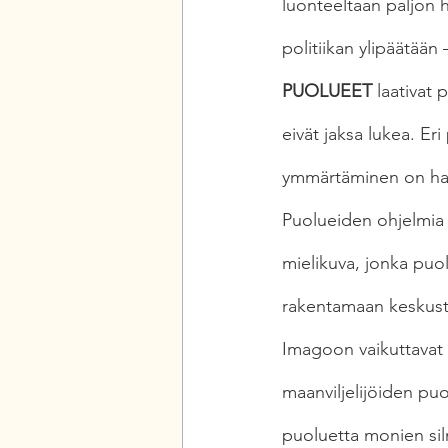
luonteeltaan paljon 
politiikan ylipäätään
PUOLUEET
 laativat
eivät jaksa lukea. Er
ymmärtäminen on hank
Puolueiden ohjelmia
mielikuva, jonka puol
rakentamaan keskust
Imagoon vaikuttavat 
maanviljelijöiden pu
puoluetta monien silm