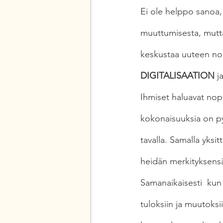
Ei ole helppo sanoa,
muuttumisesta, mutt
keskustaa uuteen no
DIGITALISAATION
 j
Ihmiset haluavat nope
kokonaisuuksia on pys
tavalla. Samalla yksi
heidän merkityksens
Samanaikaisesti  kun
tuloksiin ja muutoks