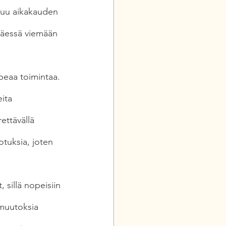
tuu aikakauden 
täessä viemään 
opeaa toimintaa.
ita 
ettävällä 
otuksia, joten 
sillä nopeisiin 
 muutoksia 