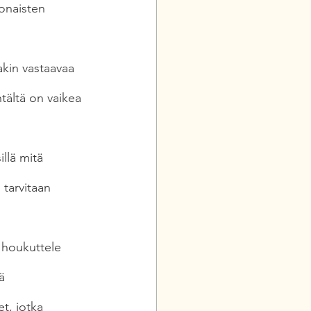
konaisten 
akin vastaavaa 
tältä on vaikea 
llä mitä 
 tarvitaan 
 houkuttele 
ä 
t, jotka 