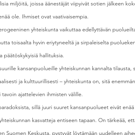
lisia miljöitä, joissa äänestäjät viipyivät sotien jälkeen ko
enää ole. Ihmiset ovat vaativaisempia.
erogeeninen yhteiskunta vaikuttaa edellyttävän puolueilt
tta toisaalta hyvin eriytyneeltä ja sirpaleiselta puolueken
 päätöskykyisiä hallituksia.
uurille kansanpuolueille yhteiskunnan kannalta tilausta, si
lisesti ja kulttuurillisesti – yhteiskunta on, sitä enemmän
tavoin ajattelevien ihmisten välille.
paradoksista, sillä juuri suuret kansanpuolueet eivät enää
 yhteiskunnan kasvatteja entiseen tapaan. On tärkeää, ett
en Suomen Keskusta, pystyvät löytämään uudelleen aihee