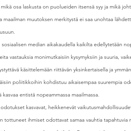
 mikä osa laskusta on puolueiden itsensä syy ja mikä joh
a maailman muutoksen merkitystä ei saa unohtaa lähdet
usuun.
a sosiaalisen median aikakaudella kaikilta edellytetään n
ita vastauksia monimutkaisiin kysymyksiin ja suuria, vaike
tyttävä käsittelemään riittävän yksinkertaisella ja ymmärr
ttäisiin poliitikkoihin kohdistuu aikaisempaa suurempia od
ä kasvaa entistä nopeammassa maailmassa.
 odotukset kasvavat, heikkenevät vaikutusmahdollisuudet, 
iin tottuneet ihmiset odottavat samaa vauhtia tapahtuvia