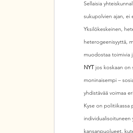
Sellaisia yhteiskunnal
sukupolvien ajan, ei 
Yksilökeskeinen, het
heterogeenisyyttä, mu
muodostaa toimivia ja
NYT
 jos koskaan on s
moninaisempi – sosiaa
yhdistävää voimaa eri 
Kyse on politiikassa 
individualisoituneen
kansanpuolueet, kut