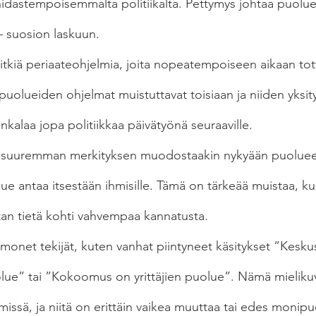
hidastempoisemmalta politiikalta. Pettymys johtaa puolue
 – suosion laskuun.
 pitkiä periaateohjelmia, joita nopeatempoiseen aikaan to
i puolueiden ohjelmat muistuttavat toisiaan ja niiden yksit
alaa jopa politiikkaa päivätyönä seuraaville.
 suuremman merkityksen muodostaakin nykyään puoluee
ue antaa itsestään ihmisille. Tämä on tärkeää muistaa, k
an tietä kohti vahvempaa kannatusta.
monet tekijät, kuten vanhat piintyneet käsitykset ”Kesku
olue” tai ”Kokoomus on yrittäjien puolue”. Nämä mielikuv
issä, ja niitä on erittäin vaikea muuttaa tai edes monipuo