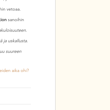
hin vetoaa.
kion
 sanoihin 
akuloisuuteen. 
ja uskallusta. 
luu suureen 
iden aika ohi? 