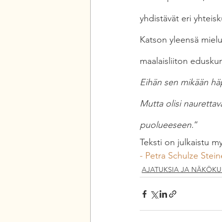
yhdistävät eri yhteis
Katson yleensä mielu
maalaisliiton edusku
Eihän sen mikään häp
Mutta olisi nauretta
puolueeseen.
”
Teksti on julkaistu 
- Petra Schulze Stei
AJATUKSIA JA NÄKÖKU