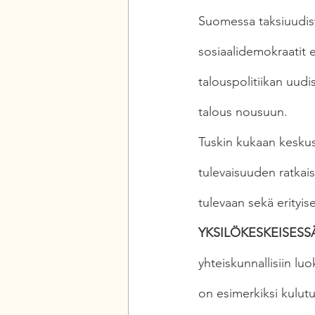
Suomessa taksiuudistu
sosiaalidemokraatit e
talouspolitiikan uudi
talous nousuun.
Tuskin kukaan keskus
tulevaisuuden ratkai
tulevaan sekä erityise
YKSILÖKESKEISESS
yhteiskunnallisiin luo
on esimerkiksi kulutus