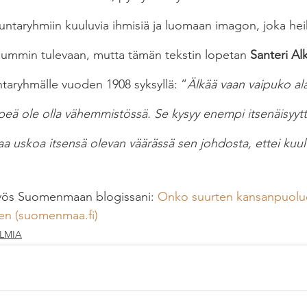
kuntaryhmiin kuuluvia ihmisiä ja luomaan imagon, joka hei
ummin tulevaan, mutta tämän tekstin lopetan 
Santeri Al
ntaryhmälle vuoden 1908 syksyllä: ”
Älkää vaan vaipuko al
eä ole olla vähemmistössä. Se kysyy enempi itsenäisyyttä 
vaa uskoa itsensä olevan väärässä sen johdosta, ettei kuu
myös Suomenmaan blogissani: 
Onko suurten kansanpuolue
nen (suomenmaa.fi)
LMIA