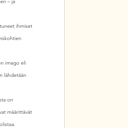
en – ja 
ttuneet ihmiset 
yiskohtien 
n imago eli 
un lähdetään 
sta on 
at määrittävät 
listaa.