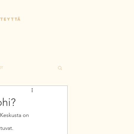
HTEYTTÄ
OT
ohi?
 Keskusta on 
tuvat.