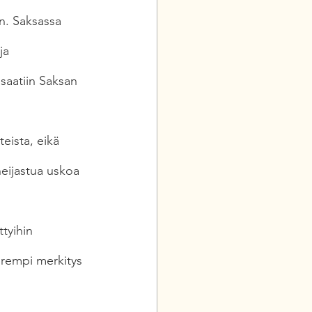
n. Saksassa 
ja 
 saatiin Saksan 
eista, eikä 
eijastua uskoa 
tyihin 
uurempi merkitys 