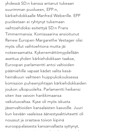
yhdessä SD:n kanssa antanut tukeaan 
suurimman puolueen, EPP:n, 
kärkiehdokkaalle Manfred Weberille. EPP 
puolestaan ei ryhtynyt tukemaan 
vaihtoehdoksi esitettyä SD:n Frans 
Timmermansia. Komissaarina ansioitunut 
Renew Europen Margarethe Vestager olisi 
myös ollut vaihtoehtona mutta jäi 
noteeraamatta. Kykenemättömyydellään 
asettua yhden kärkiehdokkaan taakse, 
Euroopan parlamentti antoi valtioiden 
päämiehille vapaat kädet valita kesä-
heinäkuun vaihteen huippukokouksessa 
komission puheenjohtajan kärkiehdokkaiden 
joukon ulkopuolelta. Parlamentti heikensi 
siten itse vaivoin hankkimaansa 
vaikutusvaltaa. Kyse oli myös iskusta 
jäsenvaltioiden kansalaisten kasvoille. Juuri 
kun kevään vaaleissa äänestysaktiviteetti oli 
noussut ja orastava toivon kipinä 
eurooppalaisesta kansanvallasta syttynyt, 