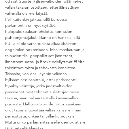
ottavat (suurten) jäsenvaltioiden päämiehet 
vallan takaisin osoittaen, ettei äänestäjien 
valinnalla ole merkitystä.
Peli kuitenkin jatkuu, sillä Euroopan 
parlamentin on hyväksyttävä 
huippukokouksen ehdotus komission 
puheenjohtajaksi. Tilanne on hankala, sillä 
EU:lla ei ole varaa tuhlata aikaa sisäisten 
ongelmien ratkomiseen. Maailmankaupan ja 
talouden tila, geopoliittiset jännitteet, 
ilmastonmuutos, ja Brexit edellyttävät EU:lta 
toimintavalmista ja tehokasta koneistoa. 
Toisaalta, von der Leyenin valinnan 
hylkääminen osoittaisi, ettei parlamentti 
hyväksy valintoja, jotka jäsenvaltioiden 
päämiehet ovat tehneet suljettujen ovien 
takana, vaan haluaa taistella kansanvallan 
puolesta. Hallitsijoilla ei ole historiassakaan 
ollut tapana luovuttaa valtaa kansalle ilman 
painostusta, uhkaa tai vallankumouksia. 
Mutta onko parlamentaariselle demokratialle 
tällä hetkellä tilausta?