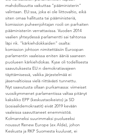
mahdollisuutta vaikuttaa ”pääministerin” 
valintaan. EU:ssa, joka ei ole liittovaltio, eikä 
siten omaa hallitusta tai pääministeriä, 
komission puheenjohtajan rooli on parhaiten 
pääministeriin verrattavissa. Vuoden 2014 
vaalien yhteydessä parlamentti sai tahtonsa 
läpi nk. ”kärkiehdokkaiden” osalta: 
komission johtoon nimitettäisiin Euroopan 
parlamentin vaaleissa eniten ääniä saaneen 
puolueen kärkiehdokas. Kyse oli todellisesta 
saavutuksesta EU:n demokratiavajeen 
täyttämisessä, vaikka järjestelmää ei 
jäsenvaltioissa vielä riittävästi tunnettu.
Nyt saavutusta ollaan purkamassa: viimeiset 
vuosikymmenet parlamentissa valtaa pitänyt 
kaksikko EPP (keskustaoikeisto) ja SD 
(sosiaalidemokraatit) eivät 2019 kevään 
vaaleissa saavuttaneet enemmistöä. 
Kolmanneksi suurimmaksi puolueeksi 
noussut Renew Europe (ex Alde), johon 
Keskusta ja RKP Suomesta kuuluvat, ei 