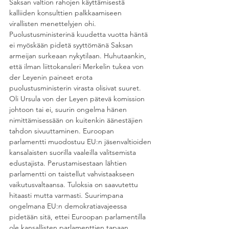
Saksan valtion rahojen käyttämisestä 
kalliiden konsulttien palkkaamiseen 
virallisten menettelyjen ohi. 
Puolustusministerinä kuudetta vuotta häntä 
ei myöskään pidetä syyttömänä Saksan 
armeijan surkeaan nykytilaan. Huhutaankin, 
että ilman liittokansleri Merkelin tukea von 
der Leyenin paineet erota 
puolustusministerin virasta olisivat suuret.
Oli Ursula von der Leyen pätevä komission 
johtoon tai ei, suurin ongelma hänen 
nimittämisessään on kuitenkin äänestäjien 
tahdon sivuuttaminen. Euroopan 
parlamentti muodostuu EU:n jäsenvaltioiden 
kansalaisten suorilla vaaleilla valitsemista 
edustajista. Perustamisestaan lähtien 
parlamentti on taistellut vahvistaakseen 
vaikutusvaltaansa. Tuloksia on saavutettu 
hitaasti mutta varmasti. Suurimpana 
ongelmana EU:n demokratiavajeessa 
pidetään sitä, ettei Euroopan parlamentilla 
ole kansallisten parlamenttien tapaan 