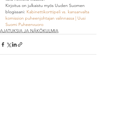
Kirjoitus on julkaistu myös Uuden Suomen 
blogissani: 
Kabinettikorttipeli vs. kansanvalta 
komission puheenjohtajan valinnassa | Uusi 
Suomi Puheenvuoro
AJATUKSIA JA NÄKÖKULMIA
Katso kaikki
Viimeisimmät päivitykset