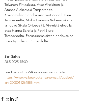
Tolvanen Pirkkalasta, Atte Virolainen ja 
Atanas Aleksovski Tampereelta. 
Kokoomuksen ehdokkaat ovat Anneli Taina 
Tampereelta, Mikko Franssila Valkeakoskelta 
ja Touko Sikala Orivedeltä. Vihreistä ehdolla 
ovat Hanna Sareila ja Petri Siuro 
Tampereelta. Perussuomalaisten ehdokas on 
Sami Kymäläinen Orivedeltä.
[...]
Sari Sainio
28.5.2025 15:30
Lue koko juttu Valkeakosken sanomista: 
https://www.valkeakoskensanomat.fi/uutiset/
art-2000011264888.html