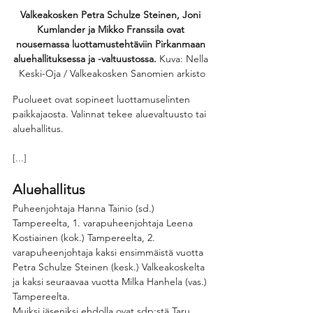
Valkeakosken Petra Schulze Steinen, Joni 
Kumlander ja Mikko Franssila ovat 
nousemassa luottamustehtäviin Pirkanmaan 
aluehallituksessa ja -valtuustossa. 
Kuva: Nella 
Keski-Oja / Valkeakosken Sanomien arkisto
Puolueet ovat sopineet luottamuselinten 
paikkajaosta. Valinnat tekee aluevaltuusto tai 
aluehallitus.
[...]
Aluehallitus
Puheenjohtaja Hanna Tainio (sd.) 
Tampereelta, 1. varapuheenjohtaja Leena 
Kostiainen (kok.) Tampereelta, 2. 
varapuheenjohtaja kaksi ensimmäistä vuotta 
Petra Schulze Steinen (kesk.) Valkeakoskelta 
ja kaksi seuraavaa vuotta Milka Hanhela (vas.) 
Tampereelta.
Muiksi jäseniksi ehdolla ovat sdp:stä Taru 