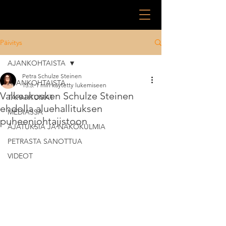
Päivitys
AJANKOHTAISTA
Petra Schulze Steinen
AJANKOHTAISTA
13.3.
1 min käytetty lukemiseen
Valkeakosken Schulze Steinen
TAPAHTUMAT
ehdolla aluehallituksen
MEDIASSA
puheenjohtajistoon
AJATUKSIA JA NÄKÖKULMIA
PETRASTA SANOTTUA
VIDEOT