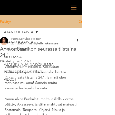
Päivitys
AJANKOHTAISTA
Petra Schulze Steinen
AJANKOHTAISTA
23.1.2023
1 min käytetty lukemiseen
Annika Saarikon seurassa tiistaina
TAPAHTUMAT
24.1.
MEDIASSA
Päivitetty:
26.1.2023
AJATUKSIA JA NÄKÖKULMIA
Valtionvarainministeri & Keskustan 
PETRASTA SANOTTUA
puheenjohtaja Annika Saarikko kiertää 
Pirkanmaata tiistaina 24.1. ja minä olen 
VIDEOT
matkassa mukana! Samoin muita 
kansanedustajaehdokkaita.
Aamu alkaa Punkalaitumelta ja illalla kierros 
päättyy Akaaseen, ja väliin mahtuvat mainosti 
Sastamala, Tampere, Ylöjärvi, Nokia ja 