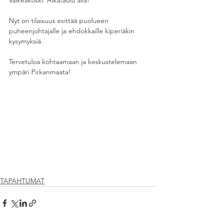
Valkeakoski. Aikataulu alla!
Nyt on tilaisuus esittää puolueen 
puheenjohtajalle ja ehdokkaille kiperiäkin 
kysymyksiä. 
Tervetuloa kohtaamaan ja keskustelemaan 
ympäri Pirkanmaata! 
TAPAHTUMAT