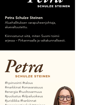
Petra Schulze Steinen
Aluehallituksen varapuheenjohtaja,
aluevaltuutettu.
Kiinnostunut siitä, miten Suomi toimii
arjessa – Pirkanmaalla ja valtakunnallisesti.
#hyvinvointi #talous
#markkinat #omavaraisuus
#energia #huoltovarmuus
#puolustus #kilpailuoikeus
#juridiikka #hankinnat