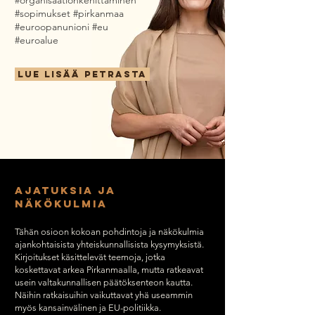
#organisaationkehittäminen
#sopimukset #pirkanmaa
#euroopanunioni #eu
#euroalue
LUE LISÄÄ PETRASTA
AJATUKSIA JA
NÄKÖKULMIA
Tähän osioon kokoan pohdintoja ja näkökulmia
ajankohtaisista yhteiskunnallisista kysymyksistä.
Kirjoitukset käsittelevät teemoja, jotka
koskettavat arkea Pirkanmaalla, mutta ratkeavat
usein valtakunnallisen päätöksenteon kautta.
Näihin ratkaisuihin vaikuttavat yhä useammin
myös kansainvälinen ja EU-politiikka.