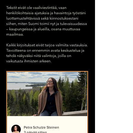
Tekstit eivät ole vaaliviestintää, vaan
henkilökohtaisia ajatuksia ja havaintoja työstäni
luottamustehtävissä sekä kiinnostuksestani
siihen, miten Suomi toimii nyt ja tulevaisuudessa
– kaupungeissa ja alueilla, osana muuttuvaa
maailmaa.
Kaikki kirjoitukset eivät tarjoa valmiita vastauksia.
Tavoitteena on ennemmin avata keskustelua ja
tehdä näkyväksi niitä valintoja, joilla on
vaikutusta ihmisten arkeen.
Petra Schulze Steinen
2 päivää sitten