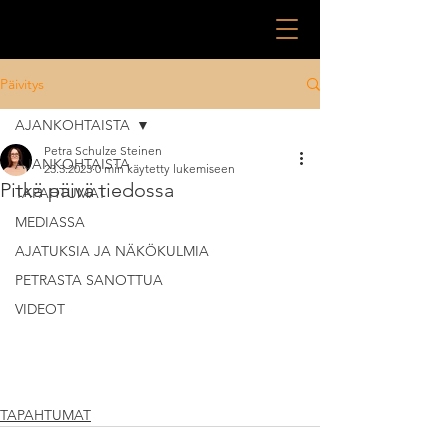
Päivitys
AJANKOHTAISTA
Petra Schulze Steinen
AJANKOHTAISTA
23.3.2023
0 min käytetty lukemiseen
Pitkä päivä tiedossa
TAPAHTUMAT
MEDIASSA
AJATUKSIA JA NÄKÖKULMIA
PETRASTA SANOTTUA
VIDEOT
TAPAHTUMAT