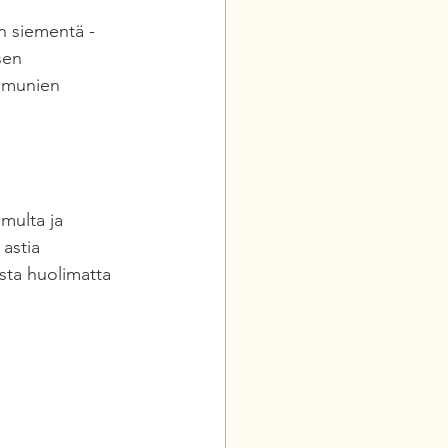
n siementä - 
sen 
ismunien 
multa ja 
astia 
sta huolimatta 