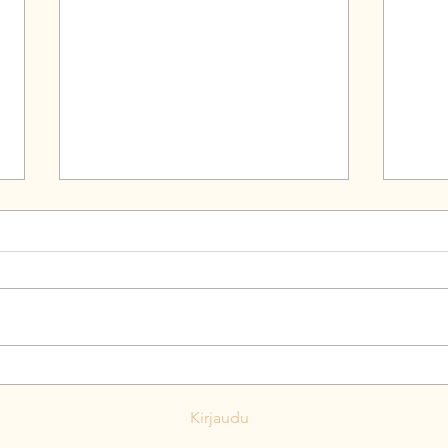
Suomen suurin
Suvi
talousongelma on kasvun
suom
Kirjaudu
puute