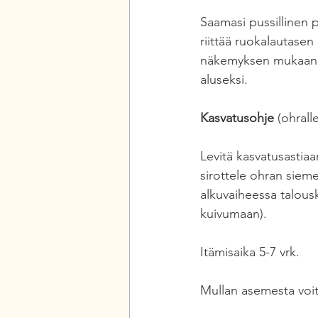
Saamasi pussillinen 
riittää ruokalautasen 
näkemyksen mukaan ju
aluseksi. 
Kasvatusohje 
(ohrall
Levitä kasvatusastiaa
sirottele ohran sieme
alkuvaiheessa talousk
kuivumaan). 
Itämisaika 5-7 vrk. 
Mullan asemesta voit