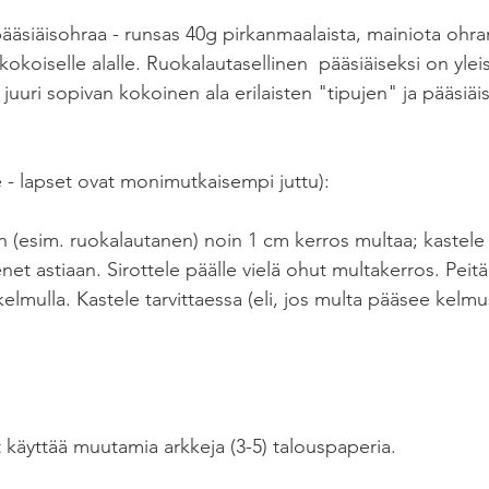
pääsiäisohraa - runsas 40g pirkanmaalaista, mainiota ohra
kokoiselle alalle. Ruokalautasellinen  pääsiäiseksi on ylei
uri sopivan kokoinen ala erilaisten "tipujen" ja pääsiä
e - lapset ovat monimutkaisempi juttu): 
n (esim. ruokalautanen) noin 1 cm kerros multaa; kastele 
net astiaan. Sirottele päälle vielä ohut multakerros. Peitä 
elmulla. Kastele tarvittaessa (eli, jos multa pääsee kelmu
 käyttää muutamia arkkeja (3-5) talouspaperia.