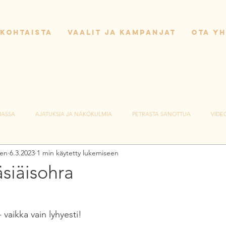
KOHTAISTA
VAALIT JA KAMPANJAT
OTA Y
IASSA
AJATUKSIA JA NÄKÖKULMIA
PETRASTA SANOTTUA
VIDE
nen
6.3.2023
1 min käytetty lukemiseen
siäisohra
vaikka vain lyhyesti! 