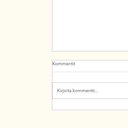
Kommentit
Kirjoita kommentti...
Ceuta ei ole vain Espanjan
asia – se on myös Suomen
asia