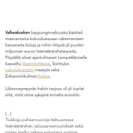
Valkeakosken
 kaupunginvaltuusto käsitteli 
maanantaina kokouksessaan rakentamisen 
kasvaneita kuluja ja niihin liittyviä yli puolen 
miljoonan euron lisämäärärahatarpeita. 
Pöydällä olivat ajankohtaiset Lempääläntielle 
kaavailtu 
liikenneympyrä
, Sointulan 
palvelukorttelin
 maatyöt sekä 
Erikssoninkulman
 hanke
.
Liikenneympyrän halvin tarjous oli yli tuplat 
siitä, mitä viime syksynä ennalta arvioitiin.
Liikenneympyrän halvin tarjous oli yli tuplat 
siitä, mitä viime syksynä ennalta arvioitiin.
[...]
Tiukkoja puheenvuoroja Valtuustossa 
lisämäärärahat, talousarviomuutokset sekä 
niiden melko sekava esitystapa nostivat 