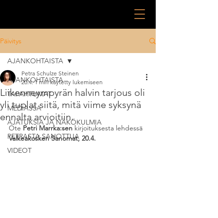
Päivitys
AJANKOHTAISTA
Petra Schulze Steinen
AJANKOHTAISTA
20.4.
1 min käytetty lukemiseen
Liikenneympyrän halvin tarjous oli
TAPAHTUMAT
yli tuplat siitä, mitä viime syksynä
MEDIASSA
ennalta arvioitiin.
AJATUKSIA JA NÄKÖKULMIA
Ote 
Petri Marrka:sen 
kirjoituksesta lehdessä 
PETRASTA SANOTTUA
Valkeakosken Sanomat, 20.4.
VIDEOT