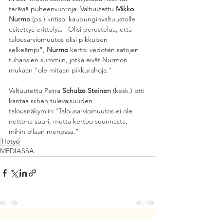
teräviä puheenvuoroja. Valtuutettu 
Mikko 
Nurmo 
(ps.) kritisoi kaupunginvaltuustolle 
esitettyä erittelyä. "Olisi perustelua, että 
talousarviomuutos olisi pikkuisen 
selkeämpi", 
Nurmo
 kertoi vedoten satojen 
tuhansien summiin, jotka eivät Nurmon 
mukaan "ole mitaan pikkurahoja."
Valtuutettu Petra 
Schulze Steinen 
(kesk.) otti 
kantaa siihen tulevaisuuden 
talousnäkymiin:"Talousarviomuutos ei ole 
nettona suuri, mutta kertoo suunnasta, 
mihin ollaan menossa."
TIetyö
MEDIASSA