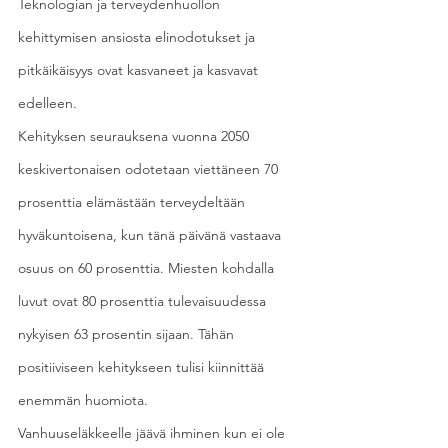
Teknologian ja terveydenhuollon 
kehittymisen ansiosta elinodotukset ja 
pitkäikäisyys ovat kasvaneet ja kasvavat 
edelleen.
Kehityksen seurauksena vuonna 2050 
keskivertonaisen odotetaan viettäneen 70 
prosenttia elämästään terveydeltään 
hyväkuntoisena, kun tänä päivänä vastaava 
osuus on 60 prosenttia. Miesten kohdalla 
luvut ovat 80 prosenttia tulevaisuudessa 
nykyisen 63 prosentin sijaan. Tähän 
positiiviseen kehitykseen tulisi kiinnittää 
enemmän huomiota.
Vanhuuseläkkeelle jäävä ihminen kun ei ole 