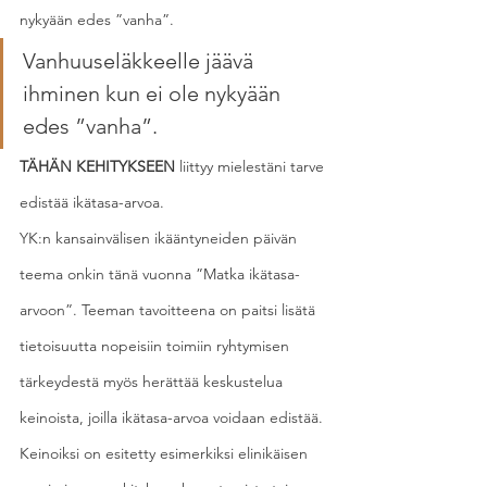
nykyään edes ”vanha”.
Vanhuuseläkkeelle jäävä 
ihminen kun ei ole nykyään 
edes ”vanha”.
TÄHÄN KEHITYKSEEN
 liittyy mielestäni tarve 
edistää ikätasa-arvoa.
YK:n kansainvälisen ikääntyneiden päivän 
teema onkin tänä vuonna ”Matka ikätasa-
arvoon”. Teeman tavoitteena on paitsi lisätä 
tietoisuutta nopeisiin toimiin ryhtymisen 
tärkeydestä myös herättää keskustelua 
keinoista, joilla ikätasa-arvoa voidaan edistää. 
Keinoiksi on esitetty esimerkiksi elinikäisen 