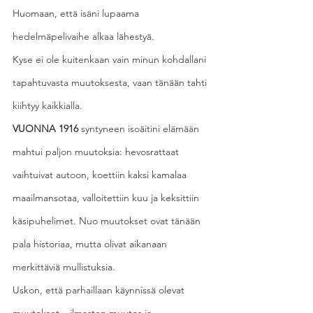
Huomaan, että isäni lupaama 
hedelmäpelivaihe alkaa lähestyä.
Kyse ei ole kuitenkaan vain minun kohdallani 
tapahtuvasta muutoksesta, vaan tänään tahti 
kiihtyy kaikkialla.
VUONNA 1916
 syntyneen isoäitini elämään 
mahtui paljon muutoksia: hevosrattaat 
vaihtuivat autoon, koettiin kaksi kamalaa 
maailmansotaa, valloitettiin kuu ja keksittiin 
käsipuhelimet. Nuo muutokset ovat tänään 
pala historiaa, mutta olivat aikanaan 
merkittäviä mullistuksia.
Uskon, että parhaillaan käynnissä olevat 