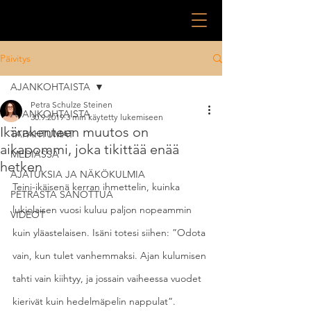
Päivitys
AJANKOHTAISTA
Petra Schulze Steinen
AJANKOHTAISTA
30.9.2019
3 min käytetty lukemiseen
Ikärakenteen muutos on
TAPAHTUMAT
aikapommi, joka tikittää enää
MEDIASSA
hetken
AJATUKSIA JA NÄKÖKULMIA
Teini-ikäisenä kerran ihmettelin, kuinka 
PETRASTA SANOTTUA
lukiolaisen vuosi kuluu paljon nopeammin 
VIDEOT
kuin yläastelaisen. Isäni totesi siihen: ”Odota 
vain, kun tulet vanhemmaksi. Ajan kulumisen 
tahti vain kiihtyy, ja jossain vaiheessa vuodet 
kierivät kuin hedelmäpelin nappulat”. 