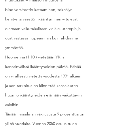
muutokset – ilmaston muutos ja 
biodiversiteetin katoaminen, tekoälyn 
kehitys ja väestön ikääntyminen – tulevat 
olemaan vaikutuksiltaan vielä suurempia ja 
ovat vastassa nopeammin kuin ehdimme 
ymmärtää.
Huomenna (1.10.) vietetään YK:n 
kansainvälistä ikääntyneiden päivää. Päivää 
on virallisesti vietetty vuodesta 1991 alkaen, 
ja sen tarkoitus on kiinnittää kansalaisten 
huomio ikääntyneiden elämään vaikuttaviin 
asioihin.
Tänään maailman väkiluvusta 9 prosenttia on 
yli 65-vuotiaita. Vuonna 2050 osuus tulee 