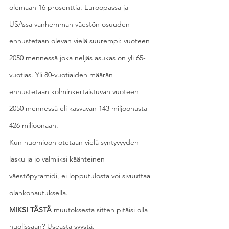
olemaan 16 prosenttia. Euroopassa ja 
USAssa vanhemman väestön osuuden 
ennustetaan olevan vielä suurempi: vuoteen 
2050 mennessä joka neljäs asukas on yli 65-
vuotias. Yli 80-vuotiaiden määrän 
ennustetaan kolminkertaistuvan vuoteen 
2050 mennessä eli kasvavan 143 miljoonasta 
426 miljoonaan.
Kun huomioon otetaan vielä syntyvyyden 
lasku ja jo valmiiksi käänteinen 
väestöpyramidi, ei lopputulosta voi sivuuttaa 
olankohautuksella.
MIKSI TÄSTÄ
 muutoksesta sitten pitäisi olla 
huolissaan? Useasta syystä.