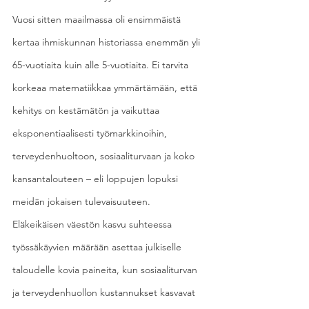
Vuosi sitten maailmassa oli ensimmäistä 
kertaa ihmiskunnan historiassa enemmän yli 
65-vuotiaita kuin alle 5-vuotiaita. Ei tarvita 
korkeaa matematiikkaa ymmärtämään, että 
kehitys on kestämätön ja vaikuttaa 
eksponentiaalisesti työmarkkinoihin, 
terveydenhuoltoon, sosiaaliturvaan ja koko 
kansantalouteen – eli loppujen lopuksi 
meidän jokaisen tulevaisuuteen.
Eläkeikäisen väestön kasvu suhteessa 
työssäkäyvien määrään asettaa julkiselle 
taloudelle kovia paineita, kun sosiaaliturvan 
ja terveydenhuollon kustannukset kasvavat 