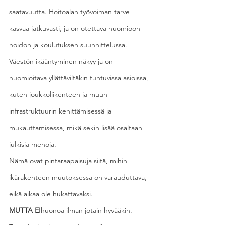
saatavuutta. Hoitoalan työvoiman tarve 
kasvaa jatkuvasti, ja on otettava huomioon 
hoidon ja koulutuksen suunnittelussa. 
Väestön ikääntyminen näkyy ja on 
huomioitava yllättäviltäkin tuntuvissa asioissa, 
kuten joukkoliikenteen ja muun 
infrastruktuurin kehittämisessä ja 
mukauttamisessa, mikä sekin lisää osaltaan 
julkisia menoja.
Nämä ovat pintaraapaisuja siitä, mihin 
ikärakenteen muutoksessa on varauduttava, 
eikä aikaa ole hukattavaksi.
MUTTA EI
huonoa ilman jotain hyvääkin. 