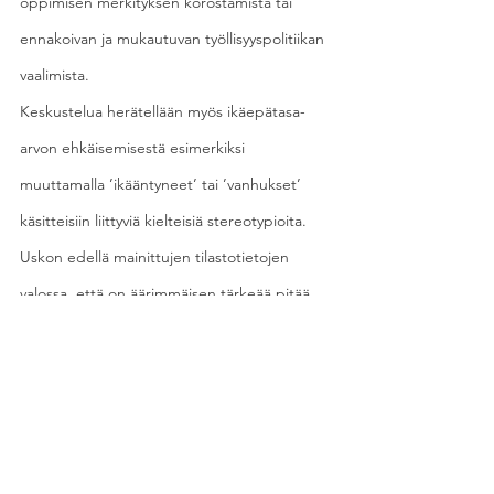
oppimisen merkityksen korostamista tai 
ennakoivan ja mukautuvan työllisyyspolitiikan 
vaalimista.
Keskustelua herätellään myös ikäepätasa-
arvon ehkäisemisestä esimerkiksi 
muuttamalla ’ikääntyneet’ tai ’vanhukset’ 
käsitteisiin liittyviä kielteisiä stereotypioita.
Uskon edellä mainittujen tilastotietojen 
valossa, että on äärimmäisen tärkeää pitää 
kaikki ikäluokat tasa-arvoisesti ja itsestään 
selvästi mukana yhteiskunnan menossa.
Lukiessani keskustan ylimääräisen 
puoluekokouksen saamia kommentteja, 
kiinnitin muutamassa kohdassa huomioni 