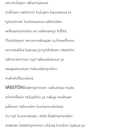
verotulojen vähentyessä.
Julkisen sektorin kulujen kasvaessa ja 
työvoiman kutistuessa valtioiden 
velkaantumista on vaikeampi hillitä. 
Yksittäisen veronmaksajan suhteellinen 
verotaakka kasvaa ja työikäisen väestön 
väheneminen syö talouskasvun ja 
tasapainoisen taloudenpidon 
mahdollisuuksia.
VÄESTÖN
ikääntyminen vaikuttaa myös 
inhimillisiin tekijöihin ja näkyy osaltaan 
julkisen talouden kustannuksissa.
Jo nyt huomataan, että ikääntyneiden 
määrän lisääntyminen uhkaa hoidon laatua ja 