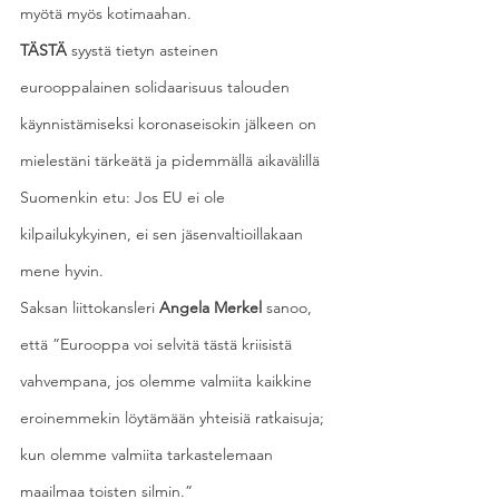
myötä myös kotimaahan.
TÄSTÄ
 syystä tietyn asteinen 
eurooppalainen solidaarisuus talouden 
käynnistämiseksi koronaseisokin jälkeen on 
mielestäni tärkeätä ja pidemmällä aikavälillä 
Suomenkin etu: Jos EU ei ole 
kilpailukykyinen, ei sen jäsenvaltioillakaan 
mene hyvin.
Saksan liittokansleri 
Angela Merkel
 sanoo, 
että ”Eurooppa voi selvitä tästä kriisistä 
vahvempana, jos olemme valmiita kaikkine 
eroinemmekin löytämään yhteisiä ratkaisuja; 
kun olemme valmiita tarkastelemaan 
maailmaa toisten silmin.” 