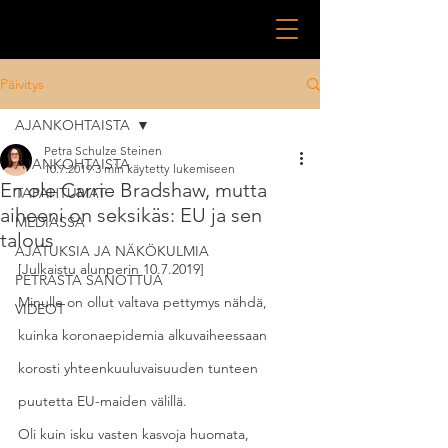
Päivitys
AJANKOHTAISTA
Petra Schulze Steinen
AJANKOHTAISTA
10.7.2019
3 min käytetty lukemiseen
En ole Carrie Bradshaw, mutta
TAPAHTUMAT
aiheeni on seksikäs: EU ja sen
MEDIASSA
talous
AJATUKSIA JA NÄKÖKULMIA
[Julkaistu alunperin 10.7.2019]
PETRASTA SANOTTUA
Minulle on ollut valtava pettymys nähdä, 
VIDEOT
kuinka koronaepidemia alkuvaiheessaan 
korosti yhteenkuuluvaisuuden tunteen 
puutetta EU-maiden välillä.
Oli kuin isku vasten kasvoja huomata, 