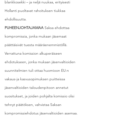
blankkosekki – ja neljä nuukaa, erityisesti 
Hollanti puoltavat rahoituksen tiukkaa 
ehdollisuutta.
PUHEENJOHTAJAMAA
 Saksa ehdottaa 
kompromissia, jonka mukaan jäsemaat 
päättäisivät tuesta määräenemmistöllä.
Verrattuna komission alkuperäiseen 
ehdotukseen, jonka mukaan jäsenvaltioiden 
suunnitelmien tuli ottaa huomioon EU:n 
vakaus-ja kasvusopimuksen puitteissa 
jäsenvaltioiden taloudenpitoon annetut 
suositukset, ja joiden pohjalta komissio olisi 
tehnyt päätöksen, vahvistaa Saksan 
kompromissiehdotus jäsenvaltioiden asemaa.