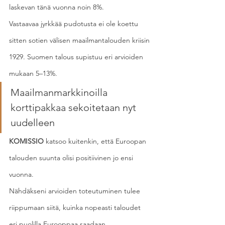
laskevan tänä vuonna noin 8%.
Vastaavaa jyrkkää pudotusta ei ole koettu 
sitten sotien välisen maailmantalouden kriisin 
1929. Suomen talous supistuu eri arvioiden 
mukaan 5–13%.
Maailmanmarkkinoilla 
korttipakkaa sekoitetaan nyt 
uudelleen
KOMISSIO
 katsoo kuitenkin, että Euroopan 
talouden suunta olisi positiivinen jo ensi 
vuonna.
Nähdäkseni arvioiden toteutuminen tulee 
riippumaan siitä, kuinka nopeasti taloudet 
eri puolilla Eurooppaa saadaan 