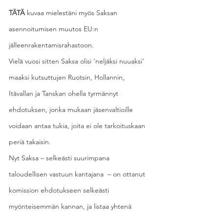
TÄTÄ
 kuvaa mielestäni myös Saksan 
asennoitumisen muutos EU:n 
jälleenrakentamisrahastoon.
Vielä vuosi sitten Saksa olisi ’neljäksi nuuaksi’ 
maaksi kutsuttujen Ruotsin, Hollannin, 
Itävallan ja Tanskan ohella tyrmännyt 
ehdotuksen, jonka mukaan jäsenvaltioille 
voidaan antaa tukia, joita ei ole tarkoituskaan 
periä takaisin.
Nyt Saksa – selkeästi suurimpana 
taloudellisen vastuun kantajana  – on ottanut 
komission ehdotukseen selkeästi 
myönteisemmän kannan, ja listaa yhtenä 