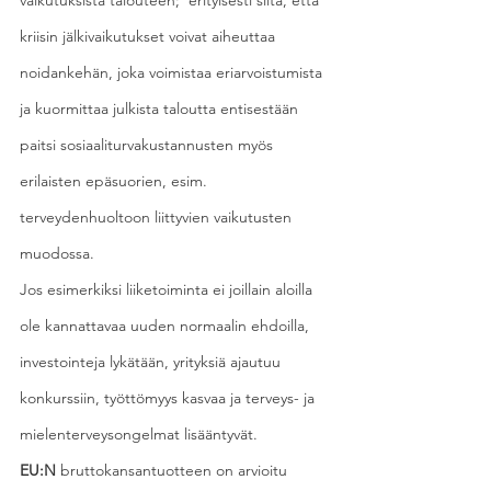
vaikutuksista talouteen;  erityisesti siitä, että 
kriisin jälkivaikutukset voivat aiheuttaa 
noidankehän, joka voimistaa eriarvoistumista 
ja kuormittaa julkista taloutta entisestään 
paitsi sosiaaliturvakustannusten myös 
erilaisten epäsuorien, esim. 
terveydenhuoltoon liittyvien vaikutusten 
muodossa. 
Jos esimerkiksi liiketoiminta ei joillain aloilla 
ole kannattavaa uuden normaalin ehdoilla, 
investointeja lykätään, yrityksiä ajautuu 
konkurssiin, työttömyys kasvaa ja terveys- ja 
mielenterveysongelmat lisääntyvät.
EU:N
 bruttokansantuotteen on arvioitu 