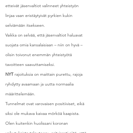
etteivät jäsenvaltiot valinneet yhteistyön 
linjaa vaan eristäytyivät pyrkien kukin 
selviämään itsekseen.
Vaikka on selvää, että jäsenvaltiot haluavat 
suojata omia kansalaisiaan – niin on hyvä – 
olisin toivonut enemmän yhteistyötä 
tavoitteen saavuttamiseksi.
NYT
 rajoituksia on maittain purettu, rajoja 
ryhdytty avaamaan ja uutta normaalia 
määrittelemään.
Tunnelmat ovat varovaisen positiiviset, eikä 
siksi ole mukava kaivaa mörköä kaapista.
Olen kuitenkin huolissani koronan 