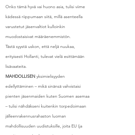
Onko tämä hyvä vai huono asia, tulisi viime 
kädessä riippumaan siitä, millä asenteella 
varustetut jäsenvaltiot kulloinkin 
muodostaisivat määräenemmistön.
Tästä syystä uskon, että neljä nuukaa, 
erityisesti Hollanti, tulevat vielä esittämään 
lisävaateita.
MAHDOLLISEN
 yksimielisyyden 
edellyttäminen – mikä sinänsä vahvistaisi 
pienten jäsenmaiden kuten Suomen asemaa 
– tulisi nähdäkseni kuitenkin torpedoimaan 
jälleenrakennusrahaston luoman 
mahdollisuuden uudistuksille, joita EU (ja 