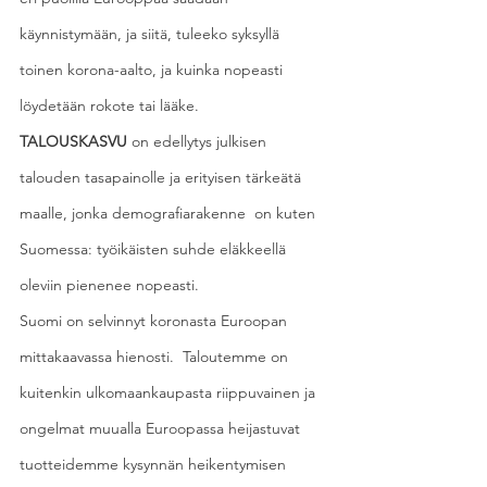
käynnistymään, ja siitä, tuleeko syksyllä 
toinen korona-aalto, ja kuinka nopeasti 
löydetään rokote tai lääke.
TALOUSKASVU
 on edellytys julkisen 
talouden tasapainolle ja erityisen tärkeätä 
maalle, jonka demografiarakenne  on kuten 
Suomessa: työikäisten suhde eläkkeellä 
oleviin pienenee nopeasti.
Suomi on selvinnyt koronasta Euroopan 
mittakaavassa hienosti.  Taloutemme on 
kuitenkin ulkomaankaupasta riippuvainen ja 
ongelmat muualla Euroopassa heijastuvat 
tuotteidemme kysynnän heikentymisen 