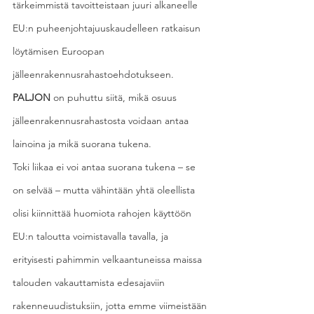
tärkeimmistä tavoitteistaan juuri alkaneelle 
EU:n puheenjohtajuuskaudelleen ratkaisun 
löytämisen Euroopan 
jälleenrakennusrahastoehdotukseen.
PALJON
 on puhuttu siitä, mikä osuus 
jälleenrakennusrahastosta voidaan antaa 
lainoina ja mikä suorana tukena.
Toki liikaa ei voi antaa suorana tukena – se 
on selvää – mutta vähintään yhtä oleellista 
olisi kiinnittää huomiota rahojen käyttöön 
EU:n taloutta voimistavalla tavalla, ja 
erityisesti pahimmin velkaantuneissa maissa 
talouden vakauttamista edesajaviin 
rakenneuudistuksiin, jotta emme viimeistään 