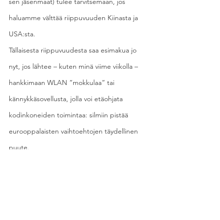
sen jäsenmaat) tulee tarvitsemaan, jos 
haluamme välttää riippuvuuden Kiinasta ja 
USA:sta.
Tällaisesta riippuvuudesta saa esimakua jo 
nyt, jos lähtee – kuten minä viime viikolla – 
hankkimaan WLAN ”mokkulaa” tai 
kännykkäsovellusta, jolla voi etäohjata 
kodinkoneiden toimintaa: silmiin pistää 
eurooppalaisten vaihtoehtojen täydellinen 
puute.
Valinta on tehtävä kiinalaisen ja USA:laisen 
välillä.
Kotitalouksilla tuskin on salaisuuksia, jotka 
kiinnostavat em. maiden salaista tiedustelua, 