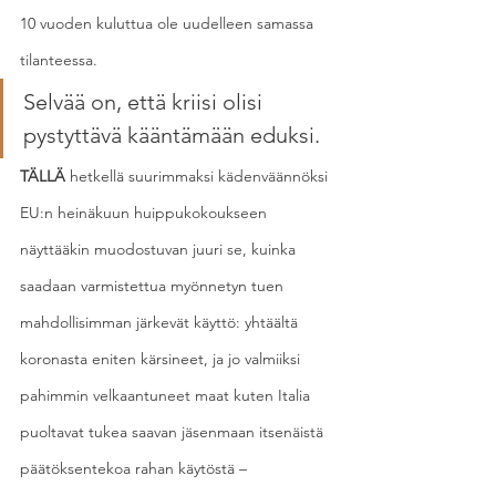
10 vuoden kuluttua ole uudelleen samassa 
tilanteessa.  
Selvää on, että kriisi olisi 
pystyttävä kääntämään eduksi.
TÄLLÄ
 hetkellä suurimmaksi kädenväännöksi 
EU:n heinäkuun huippukokoukseen 
näyttääkin muodostuvan juuri se, kuinka 
saadaan varmistettua myönnetyn tuen 
mahdollisimman järkevät käyttö: yhtäältä 
koronasta eniten kärsineet, ja jo valmiiksi 
pahimmin velkaantuneet maat kuten Italia 
puoltavat tukea saavan jäsenmaan itsenäistä 
päätöksentekoa rahan käytöstä – 