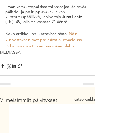
Ilman valtuustopaikkaa tai varasijaa jää myös 
päihde- ja peliriippuvuusklinikan 
kuntoutuspäällikkö, lähihoitaja 
Juha Lantz
(liik.), 49, jolla on kasassa 21 ääntä.
Koko artikkeli on luettavissa tästä: 
Näin 
kiinnostavat nimet pärjäsivät aluevaaleissa 
Pirkanmaalla - Pirkanmaa - Aamulehti
MEDIASSA
Katso kaikki
Viimeisimmät päivitykset