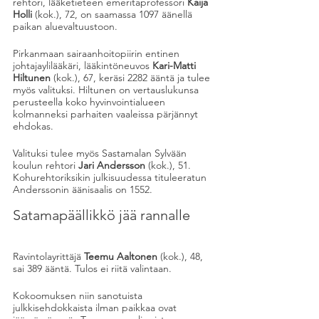
rehtori, lääketieteen emeritaprofessori 
Kaija 
Holli
 (kok.), 72, on saamassa 1097 äänellä 
paikan aluevaltuustoon.
Pirkanmaan sairaanhoitopiirin entinen 
johtajaylilääkäri, lääkintöneuvos 
Kari-Matti 
Hiltunen
 (kok.), 67, keräsi 2282 ääntä ja tulee 
myös valituksi. Hiltunen on vertauslukunsa 
perusteella koko hyvinvointialueen 
kolmanneksi parhaiten vaaleissa pärjännyt 
ehdokas.
Valituksi tulee myös Sastamalan Sylvään 
koulun rehtori 
Jari Andersson
 (kok.), 51. 
Kohurehtoriksikin julkisuudessa tituleeratun 
Anderssonin äänisaalis on 1552.
Satamapäällikkö jää rannalle
Ravintolayrittäjä 
Teemu Aaltonen
 (kok.), 48, 
sai 389 ääntä. Tulos ei riitä valintaan.
Kokoomuksen niin sanotuista 
julkkisehdokkaista ilman paikkaa ovat 