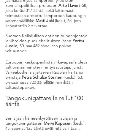
jäämässä myös Tampereen yliopiston 
kunnallispolitiikan professori 
Arto Haveri
, 58, 
joka keräsi 317 ääntä, sekä laittomasti 
toimestaan erotettu Tampereen kaupungin 
satamapäällikkö
 Matti Joki
 (kok.), 68, jota 
äänestettiin 370 kertaa.
Suomen Keilailuliiton entinen puheenjohtaja 
ja vihreiden puoluehallituksen jäsen 
Perttu 
Jussila
, 30, saa 469 äänellään paikan 
valtuustoon.
Euroopan keskuspankista virkavapaalla oleva 
valtiovarainministerin erityisavustaja, juristi, 
Valkeakoskella sijaitsevan Rapolan kartanon 
omistaja 
Petra Schulze Steinen
 (kesk.), 53, 
on saamassa 720 äänellään niin ikään 
valtuustopaikan.
Tangokunigattarelle reilut 100 
ääntä
Sen sijaan hämeenkyröläisen laulajan ja 
tangokuningattaren 
Mervi Koposen
 (kesk.), 
45, saamat 123 ääntä eivät riitä valintaan.