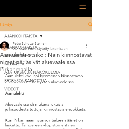
Päivitys
AJANKOHTAISTA
Petra Schulze Steinen
AJANKOHTAISTA
24.1.2022
1 min käytetty lukemiseen
Aamulehti otsikoi: Näin kiinnostavat
TAPAHTUMAT
nimet pärjäsivät aluevaaleissa
MEDIASSA
Pirkanmaalla
AJATUKSIA JA NÄKÖKULMIA
Aamulehti kävi läpi kymmenen kiinnostavan 
PETRASTA SANOTTUA
ehdokkaan menestyksen aluevaaleissa.
VIDEOT
Aamulehti
Aluevaaleissa oli mukana lukuisia 
julkisuudesta tuttuja, kiinnostavia ehdokkaita.
Kun Pirkanmaan hyvinvointialueen äänet on 
laskettu, Tampereen yliopiston entinen 